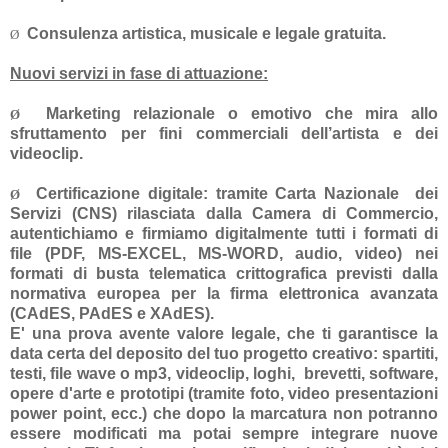
Consulenza artistica, musicale e legale gratuita.
Ø
Nuovi servizi in fase di attuazione:
Marketing relazionale o emotivo che mira allo
Ø
sfruttamento per fini commerciali dell’artista e dei
videoclip.
Certificazione digitale: tramite Carta Nazionale dei
Ø
Servizi
(CN
S
)
rilasciata dalla Camera di Commercio,
autentichiamo e firmiamo digitalmente
tutti i formati di
file (PDF, MS-EXCEL, MS-WORD, audio, video) nei
formati di busta telematica crittografica previsti dalla
normativa europea per la firma elettronica avanzata
(CAdES, PAdES e XAdES).
E' una prova avente valore legale, che ti garantisce la
data certa del deposito del tuo progetto creativo
: spartiti,
testi, file wave o mp3, videoclip, loghi, brevetti, software,
opere d'arte e prototipi (tramite foto, video presentazioni
power point, ecc.)
che dopo la marcatura non potranno
essere modificati ma potai sempre integrare nuove