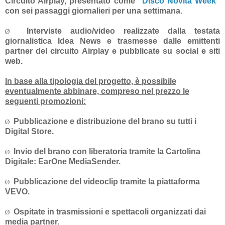
Circuito Airplay, presentato come “
Disco Novità Week
”
con sei passaggi giornalieri per una settimana.
Interviste audio/video
realizzate dalla testata
Ø
giornalistica Idea News e
trasmesse dalle emittenti
partner
del circuito Airplay
e pubblicate su social e siti
web.
In base alla tipologia del progetto, è possibile
eventualmente abbinare, compreso nel prezzo le
seguenti promozioni:
Pubblicazione e distribuzione del brano su tutti i
Ø
Digital Store.
Invio del brano con liberatoria tramite la Cartolina
Ø
Digitale: EarOne MediaSender.
Pubblicazione del videoclip tramite la piattaforma
Ø
VEVO.
Ospitate in trasmissioni e spettacoli organizzati dai
Ø
media partner.