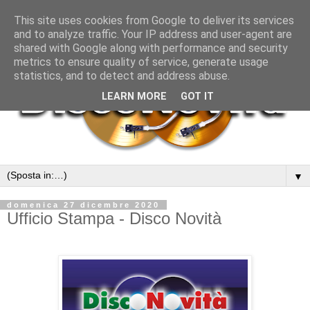
This site uses cookies from Google to deliver its services
and to analyze traffic. Your IP address and user-agent are
shared with Google along with performance and security
metrics to ensure quality of service, generate usage
statistics, and to detect and address abuse.
LEARN MORE
GOT IT
▼
domenica 27 dicembre 2020
Ufficio Stampa - Disco Novità